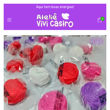
Aqui tem boas energias!
0
1
/
1