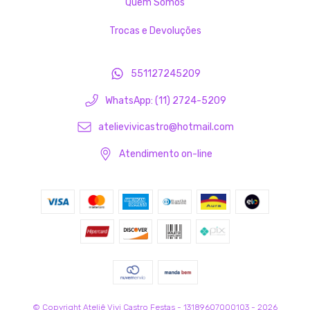
Quem Somos
Trocas e Devoluções
551127245209
WhatsApp: (11) 2724-5209
atelievivicastro@hotmail.com
Atendimento on-line
© Copyright Ateliê Vivi Castro Festas - 13189607000103 - 2026