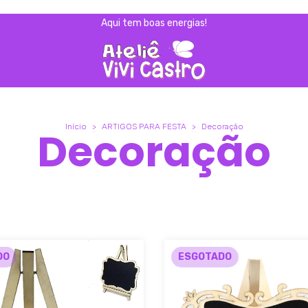
Aqui tem boas energias!
Início
>
ARTIGOS PARA FESTA
>
Decoração
Decoração
DO
ESGOTADO