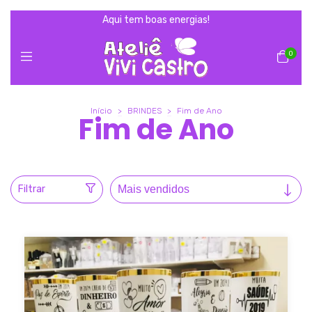
Aqui tem boas energias!
0
Início
>
BRINDES
>
Fim de Ano
Fim de Ano
Filtrar