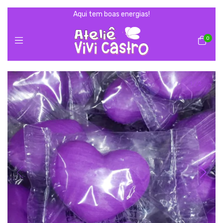
Aqui tem boas energias!
0
1
/
2