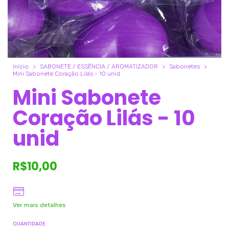
Início
>
SABONETE / ESSÊNCIA / AROMATIZADOR
>
Sabonetes
>
Mini Sabonete Coração Lilás - 10 unid
Mini Sabonete
Coração Lilás - 10
unid
R$10,00
Ver mais detalhes
QUANTIDADE