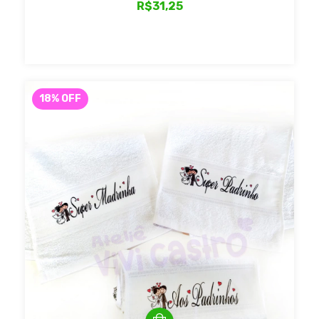
R$31,25
18
%
OFF