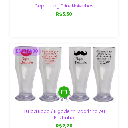
Copo Long Drink Noivinhos
R$3,30
ESGOTADO
Tulipa Boca / Bigode ** Madrinha ou
Padrinho
R$2,20