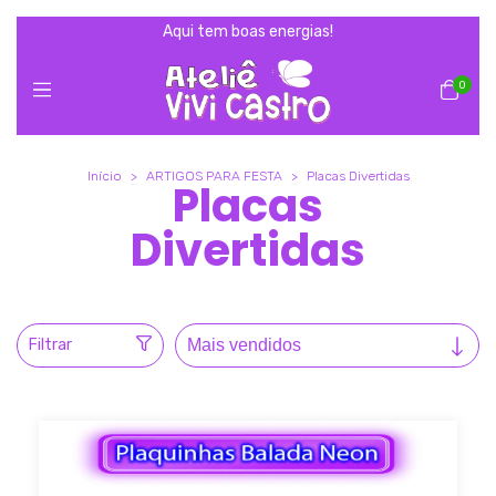
Aqui tem boas energias!
0
Início
>
ARTIGOS PARA FESTA
>
Placas Divertidas
Placas
Divertidas
Filtrar