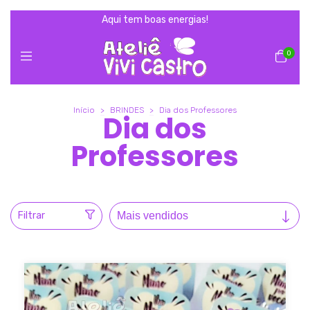
Aqui tem boas energias!
0
Início
>
BRINDES
>
Dia dos Professores
Dia dos
Professores
Filtrar