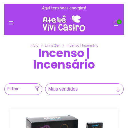
Aqui tem boas energias!
0
Início
>
Linha Zen
>
Incenso | Incensário
Incenso |
Incensário
Filtrar