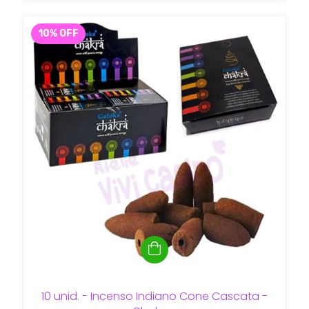
10
%
OFF
10 unid. - Incenso Indiano Cone Cascata -