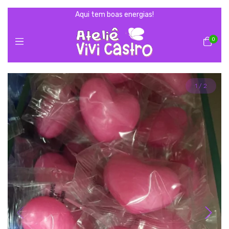
Aqui tem boas energias!
0
1
/
2