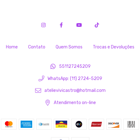
Home
Contato
Quem Somos
Trocas e Devoluções
551127245209
WhatsApp: (11) 2724-5209
atelievivicastro@hotmail.com
Atendimento on-line