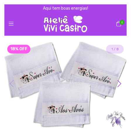
Aqui tem boas energias!
0
18
%
OFF
1
/
8