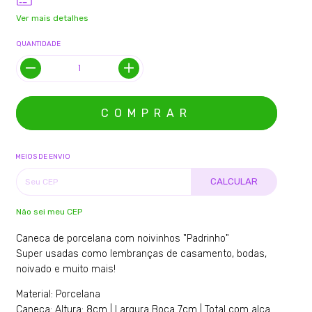
Ver mais detalhes
QUANTIDADE
MEIOS DE ENVIO
CALCULAR
Não sei meu CEP
Caneca de porcelana com noivinhos "Padrinho"
Super usadas como lembranças de casamento, bodas,
noivado e muito mais!
Material: Porcelana
Caneca: Altura: 8cm | Largura Boca 7cm | Total com alça