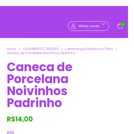
0
Minha conta
Início
>
CASAMENTO | BODAS
>
Lembranças Padrinhos | Pais
>
Caneca de Porcelana Noivinhos Padrinho
Caneca de
Porcelana
Noivinhos
Padrinho
R$14,00