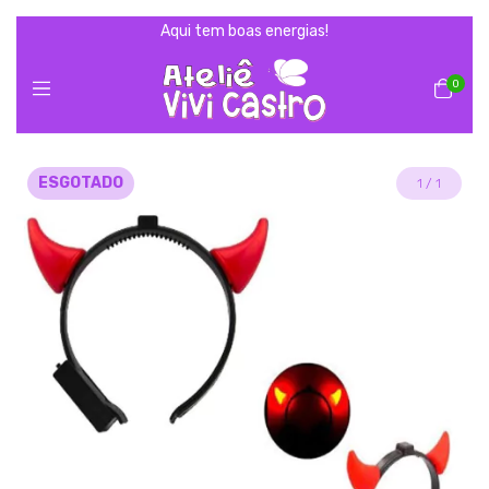
Aqui tem boas energias!
0
ESGOTADO
1
/
1