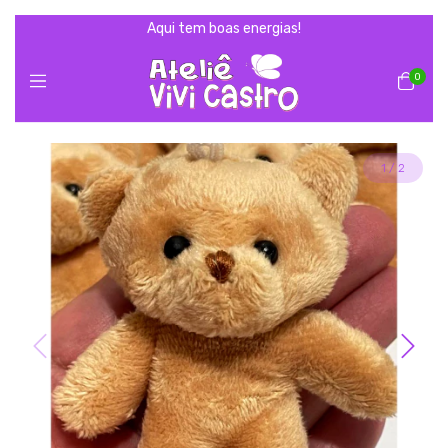
Aqui tem boas energias!
0
1
/
2