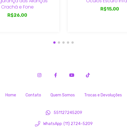
egurança das Alianças
Óculos Escuro Infan
Crachá e Fone
R$15,00
R$26,00
Home
Contato
Quem Somos
Trocas e Devoluções
551127245209
WhatsApp: (11) 2724-5209