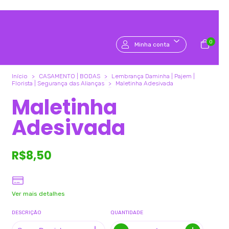
0
Minha conta
Início
>
CASAMENTO | BODAS
>
Lembrança Daminha | Pajem |
Florista | Segurança das Alianças
>
Maletinha Adesivada
Maletinha
Adesivada
R$8,50
Ver mais detalhes
DESCRIÇÃO
QUANTIDADE