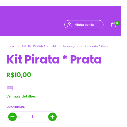
0
Minha conta
Início
>
ARTIGOS PARA FESTA
>
Adereços
>
Kit Pirata * Prata
Kit Pirata * Prata
R$10,00
Ver mais detalhes
QUANTIDADE