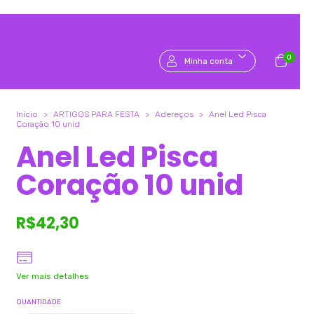
0
Minha conta
Início
>
ARTIGOS PARA FESTA
>
Adereços
>
Anel Led Pisca
Coração 10 unid
Anel Led Pisca
Coração 10 unid
R$42,30
Ver mais detalhes
QUANTIDADE