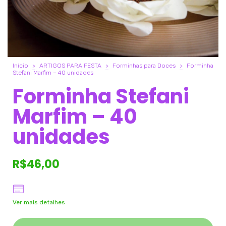
Início
>
ARTIGOS PARA FESTA
>
Forminhas para Doces
>
Forminha
Stefani Marfim – 40 unidades
Forminha Stefani
Marfim – 40
unidades
R$46,00
Ver mais detalhes