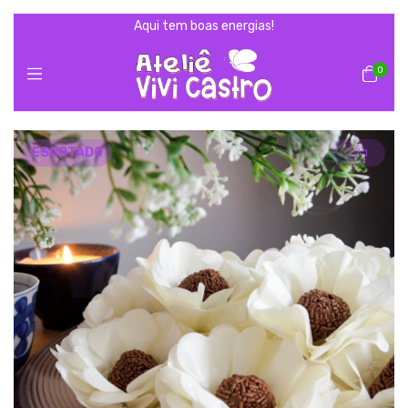
Aqui tem boas energias!
0
ESGOTADO
1
/
1