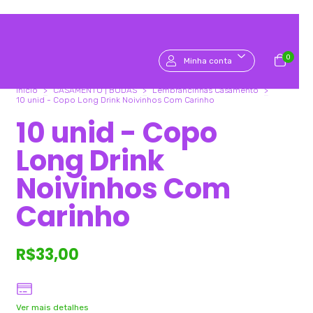
0
Minha conta
Início
>
CASAMENTO | BODAS
>
Lembrancinhas Casamento
>
10 unid - Copo Long Drink Noivinhos Com Carinho
10 unid - Copo
Long Drink
Noivinhos Com
Carinho
R$33,00
Ver mais detalhes