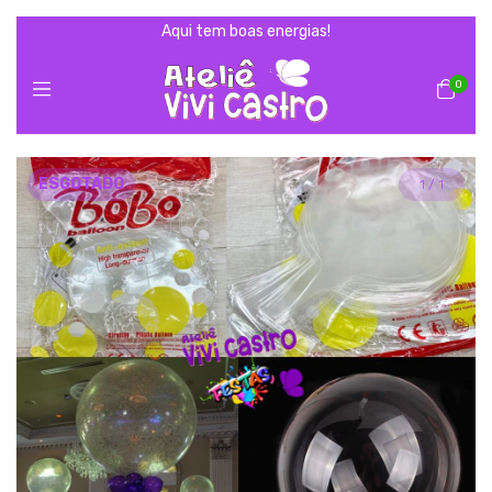
Aqui tem boas energias!
0
ESGOTADO
1
/
1