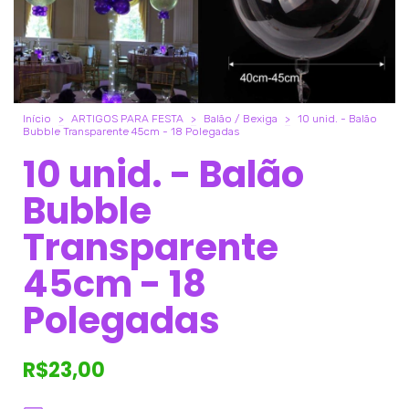
Início
>
ARTIGOS PARA FESTA
>
Balão / Bexiga
>
10 unid. - Balão
Bubble Transparente 45cm - 18 Polegadas
10 unid. - Balão
Bubble
Transparente
45cm - 18
Polegadas
R$23,00