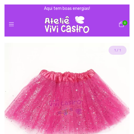
Aqui tem boas energias!
0
1
/
1