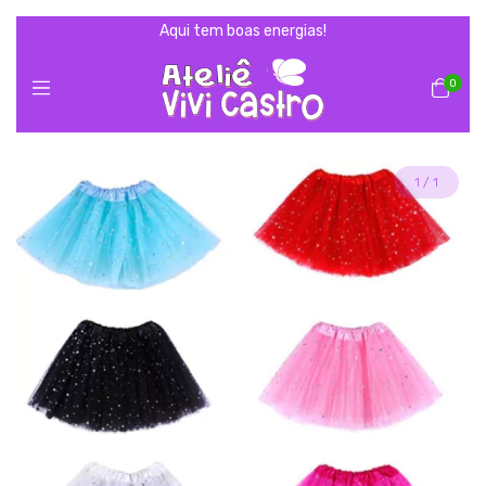
Aqui tem boas energias!
0
1
/
1