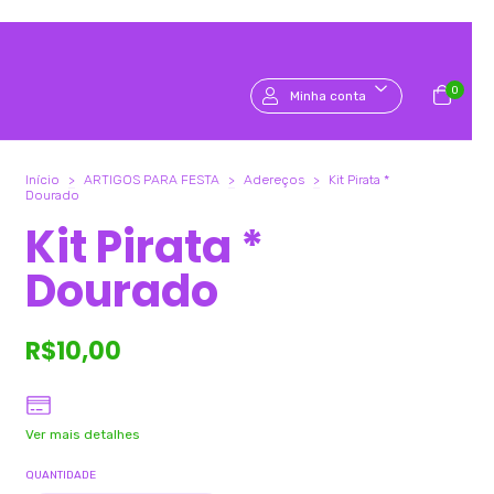
0
Minha conta
Início
>
ARTIGOS PARA FESTA
>
Adereços
>
Kit Pirata *
Dourado
Kit Pirata *
Dourado
R$10,00
Ver mais detalhes
QUANTIDADE