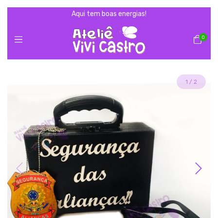
Aqui tem boas energias!
0
1
/
2