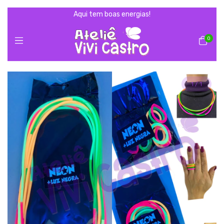
Aqui tem boas energias!
0
1
/
1