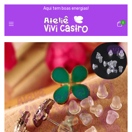
Aqui tem boas energias!
0
1
/
1