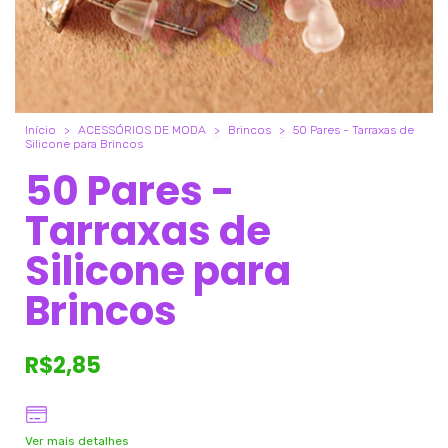
Início
>
ACESSÓRIOS DE MODA
>
Brincos
>
50 Pares - Tarraxas de
Silicone para Brincos
50 Pares -
Tarraxas de
Silicone para
Brincos
R$2,85
Ver mais detalhes