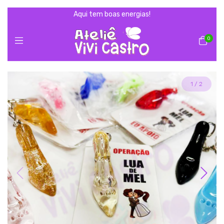
Aqui tem boas energias!
0
1
/
2